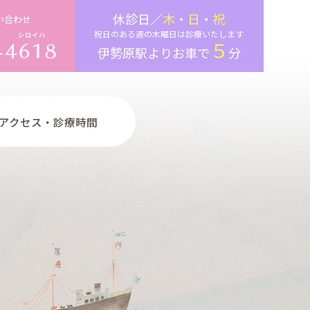
休診日／
木
・
日
・
祝
い合わせ
祝日のある週の木曜日は診療いたします
５
伊勢原駅よりお車で
分
アクセス・診療時間